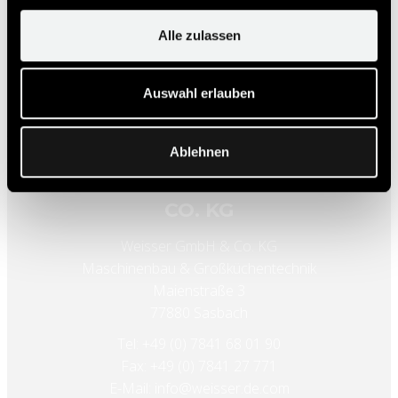
Alle zulassen
Auswahl erlauben
Ablehnen
KONTAKT WEISSER GMBH &
CO. KG
Weisser GmbH & Co. KG
Maschinenbau & Großküchentechnik
Maienstraße 3
77880 Sasbach
Tel: +49 (0) 7841 68 01 90
Fax: +49 (0) 7841 27 771
E-Mail: info@weisser.de.com